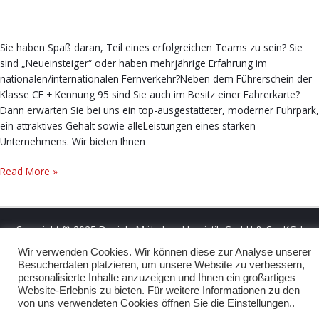
für
den
Fernverkehr
Sie haben Spaß daran, Teil eines erfolgreichen Teams zu sein? Sie
(m/w/d)
sind „Neueinsteiger“ oder haben mehrjährige Erfahrung im
nationalen/internationalen Fernverkehr?Neben dem Führerschein der
Klasse CE + Kennung 95 sind Sie auch im Besitz einer Fahrerkarte?
Dann erwarten Sie bei uns ein top-ausgestatteter, moderner Fuhrpark,
ein attraktives Gehalt sowie alleLeistungen eines starken
Unternehmens. Wir bieten Ihnen
Read More »
Copyright © 2025 Daniela Möbel und Logistik GmbH & Co. KG |
Powered by
3ZB
Wir verwenden Cookies. Wir können diese zur Analyse unserer
Besucherdaten platzieren, um unsere Website zu verbessern,
personalisierte Inhalte anzuzeigen und Ihnen ein großartiges
Website-Erlebnis zu bieten. Für weitere Informationen zu den
von uns verwendeten Cookies öffnen Sie die Einstellungen..