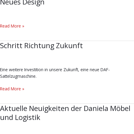
Neues Design
Neues
Design
Read More »
Schritt Richtung Zukunft
Schritt
Richtung
Zukunft
Eine weitere Investition in unsere Zukunft, eine neue DAF-
Sattelzugmaschine.
Read More »
Aktuelle Neuigkeiten der Daniela Möbel
Aktuelle
Neuigkeiten
und Logistik
der
Daniela
Möbel