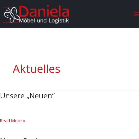
Zum
M
Inhalt
M
springen
Aktuelles
Unsere „Neuen“
Unsere
„Neuen“
Read More »